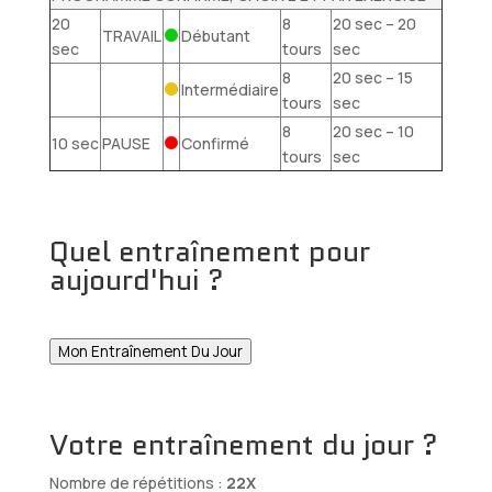
20
8
20 sec – 20
TRAVAIL
Débutant
sec
tours
sec
8
20 sec – 15
Intermédiaire
tours
sec
8
20 sec – 10
10 sec
PAUSE
Confirmé
tours
sec
Quel entraînement pour
aujourd'hui ?
Mon Entraînement Du Jour
Votre entraînement du jour ?
Nombre de répétitions :
22X