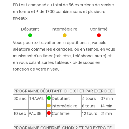
EDJ est composé au total de 36 exercices de remise
en forme et + de 1700 combinaisons et plusieurs
niveaux :
Débutant
Intermédiaire
Confirmé
Vous pourrez travailler en « répétitions », variable
aléatoire comme les exercices, ou en temps, en vous
munissant d’un timer (tablette, téléphone, autre) et
en vous calant sur les tableaux ci-dessous en
fonction de votre niveau :
PROGRAMME DÉBUTANT, CHOIX 1 ET PAR EXERCICE
30 sec
TRAVAIL
Débutant
4 tours
07 min
Intermédiaire
8 tours
14 min
10 sec
PAUSE
Confirmé
12 tours
21 min
PROGRAMME CONFIRMÉ, CHOIX 2 ET PAR EXERCICE